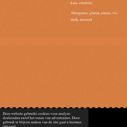
kaas, croutons
Allergenen: gluten, eieren, vis,
melk, mosterd
Deze website gebruikt cookies voor analyse-
doeleinden en/of het tonen van advertenties. Door
© 2023 - 2026 Madame Bocal
gebruik te blijven maken van de site gaat u hiermee
Powered by
JouwWeb
akkoord.